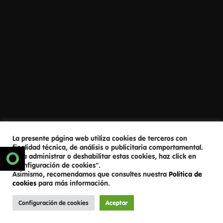
La presente página web utiliza cookies de terceros con
finalidad técnica, de análisis o publicitaria comportamental.
Para administrar o deshabilitar estas cookies, haz click en
SCROLL DOWN
N
"Configuración de cookies".
Asimismo, recomendamos que consultes nuestra
Política de
cookies
para más información.
Configuración de cookies
Aceptar