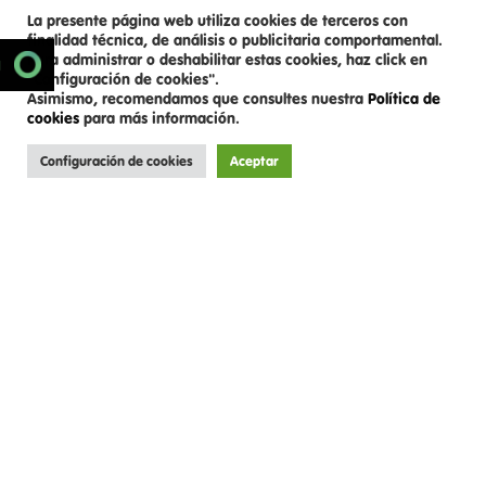
La presente página web utiliza cookies de terceros con
finalidad técnica, de análisis o publicitaria comportamental.
Para administrar o deshabilitar estas cookies, haz click en
SCROLL DOWN
N
"Configuración de cookies".
Asimismo, recomendamos que consultes nuestra
Política de
cookies
para más información.
Configuración de cookies
Aceptar