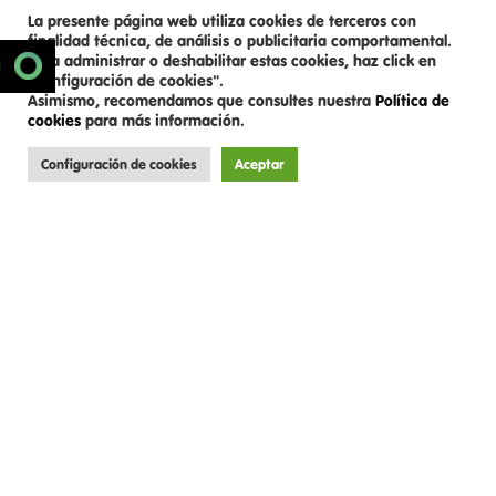
La presente página web utiliza cookies de terceros con
finalidad técnica, de análisis o publicitaria comportamental.
Para administrar o deshabilitar estas cookies, haz click en
SCROLL DOWN
N
"Configuración de cookies".
Asimismo, recomendamos que consultes nuestra
Política de
cookies
para más información.
Configuración de cookies
Aceptar