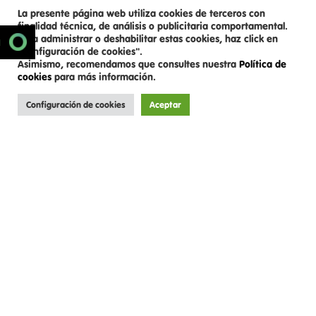
La presente página web utiliza cookies de terceros con
finalidad técnica, de análisis o publicitaria comportamental.
Para administrar o deshabilitar estas cookies, haz click en
SCROLL DOWN
N
"Configuración de cookies".
Asimismo, recomendamos que consultes nuestra
Política de
cookies
para más información.
Configuración de cookies
Aceptar