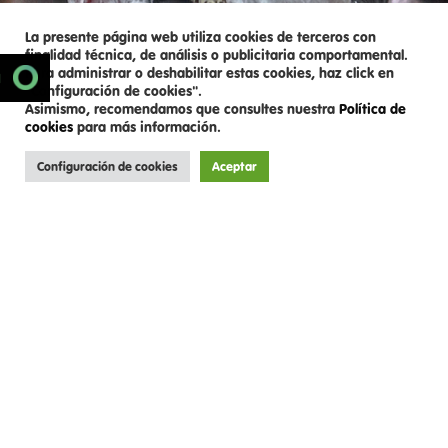
La presente página web utiliza cookies de terceros con
finalidad técnica, de análisis o publicitaria comportamental.
Para administrar o deshabilitar estas cookies, haz click en
SCROLL DOWN
N
"Configuración de cookies".
Asimismo, recomendamos que consultes nuestra
Política de
cookies
para más información.
Configuración de cookies
Aceptar
Hernán