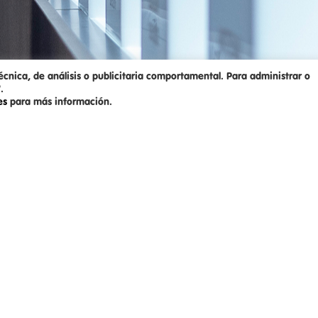
écnica, de análisis o publicitaria comportamental. Para administrar o
.
ies
para más información.
NCA
SINOPSIS
Las victorias épicas, la deportividad en las derro