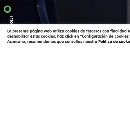
SCROLL DOWN
N
La presente página web utiliza cookies de terceros con finalidad t
deshabilitar estas cookies, haz click en "Configuración de cookies"
Asimismo, recomendamos que consultes nuestra
Política de cook
REAL MADRID, LA LEYENDA BLA