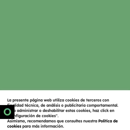
La presente página web utiliza cookies de terceros con
finalidad técnica, de análisis o publicitaria comportamental.
Para administrar o deshabilitar estas cookies, haz click en
SCROLL DOWN
N
"Configuración de cookies".
Asimismo, recomendamos que consultes nuestra
Política de
cookies
para más información.