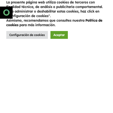
La presente página web utiliza cookies de terceros con
finalidad técnica, de análisis o publicitaria comportamental.
Para administrar o deshabilitar estas cookies, haz click en
SCROLL DOWN
N
"Configuración de cookies".
Asimismo, recomendamos que consultes nuestra
Política de
cookies
para más información.
Configuración de cookies
Aceptar