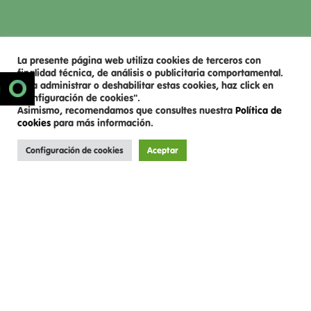
La presente página web utiliza cookies de terceros con
finalidad técnica, de análisis o publicitaria comportamental.
Para administrar o deshabilitar estas cookies, haz click en
SCROLL DOWN
N
"Configuración de cookies".
Asimismo, recomendamos que consultes nuestra
Política de
cookies
para más información.
Configuración de cookies
Aceptar