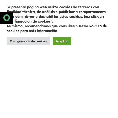
La presente página web utiliza cookies de terceros con
finalidad técnica, de análisis o publicitaria comportamental.
Para administrar o deshabilitar estas cookies, haz click en
SCROLL DOWN
N
"Configuración de cookies".
Asimismo, recomendamos que consultes nuestra
Política de
cookies
para más información.
Configuración de cookies
Aceptar